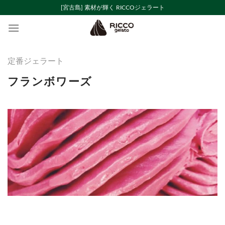
Skip
[宮古島] 素材が輝く RICCOジェラート
to
content
定番ジェラート
フランボワーズ