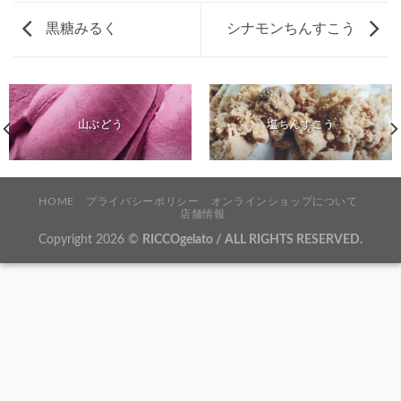
黒糖みるく
シナモンちんすこう
山ぶどう
塩ちんすこう
HOME
プライバシーポリシー
オンラインショップについて
店舗情報
Copyright 2026 ©
RICCOgelato / ALL RIGHTS RESERVED.