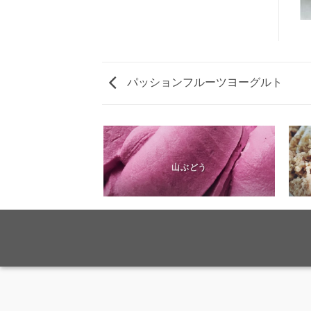
パッションフルーツヨーグルト
CO みる＜
山ぶどう