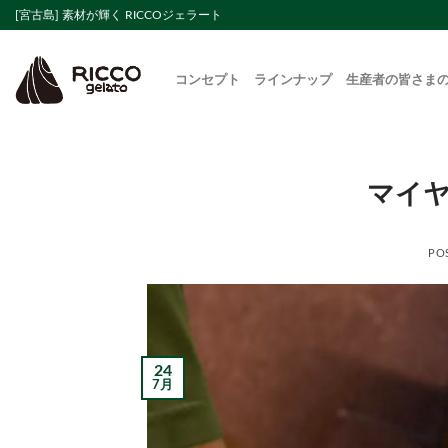
Skip
[宮古島] 素材が輝く RICCOジェラート
to
content
コンセプト
ラインナップ
生産者の皆さま
マイ
PO
24
7月