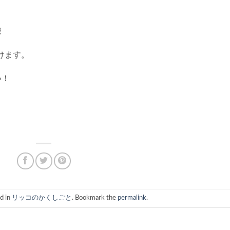
様
けます。
い！
d in
リッコのかくしごと
. Bookmark the
permalink
.