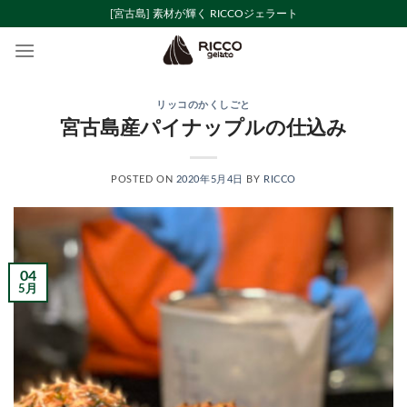
Skip
[宮古島] 素材が輝く RICCOジェラート
to
content
リッコのかくしごと
宮古島産パイナップルの仕込み
POSTED ON
2020年5月4日
BY
RICCO
04
5月