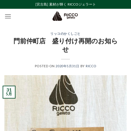
Skip
[宮古島] 素材が輝く RICCOジェラート
to
content
リッコのかくしごと
門前仲町店 盛り付け再開のお知ら
せ
POSTED ON
2020年5月31日
BY
RICCO
31
5月