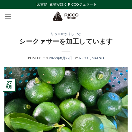
Skip
[宮古島] 素材が輝く RICCOジェラート
to
content
リッコのかくしごと
シークァサーを加工しています
POSTED ON
2022年8月27日
BY
RICCO_MAENO
27
8月