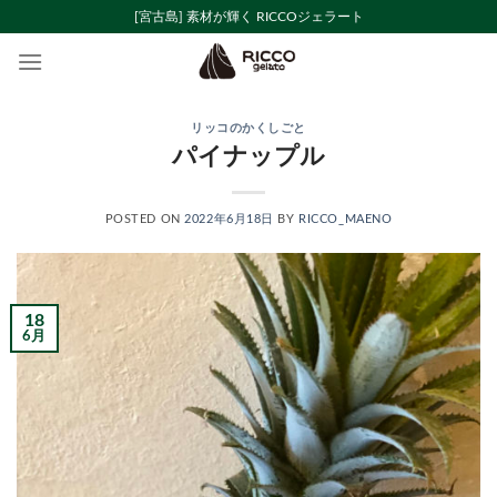
Skip
[宮古島] 素材が輝く RICCOジェラート
to
content
リッコのかくしごと
パイナップル
POSTED ON
2022年6月18日
BY
RICCO_MAENO
18
6月