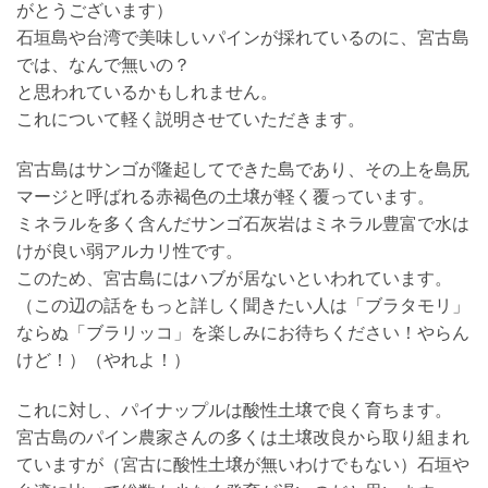
がとうございます）
石垣島や台湾で美味しいパインが採れているのに、宮古島
では、なんで無いの？
と思われているかもしれません。
これについて軽く説明させていただきます。
宮古島はサンゴが隆起してできた島であり、その上を島尻
マージと呼ばれる赤褐色の土壌が軽く覆っています。
ミネラルを多く含んだサンゴ石灰岩はミネラル豊富で水は
けが良い弱アルカリ性です。
このため、宮古島にはハブが居ないといわれています。
（この辺の話をもっと詳しく聞きたい人は「ブラタモリ」
ならぬ「ブラリッコ」を楽しみにお待ちください！やらん
けど！）（やれよ！）
これに対し、パイナップルは酸性土壌で良く育ちます。
宮古島のパイン農家さんの多くは土壌改良から取り組まれ
ていますが（宮古に酸性土壌が無いわけでもない）石垣や